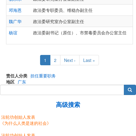
邓海恩
政法委专职委员、维稳办副主任
魏广华
政法委研究室办公室副主任
杨谊
政法委副书记（原任）、市禁毒委员会办公室主任
Pagination
Current
1
Page
2
Next
Next ›
Last
Last »
page
page
page
责任人分类
担任重要职务
地区
广东
搜索
高级搜索
法轮功创始人发表
《为什么人类是迷的社会》
法轮功创始人发表