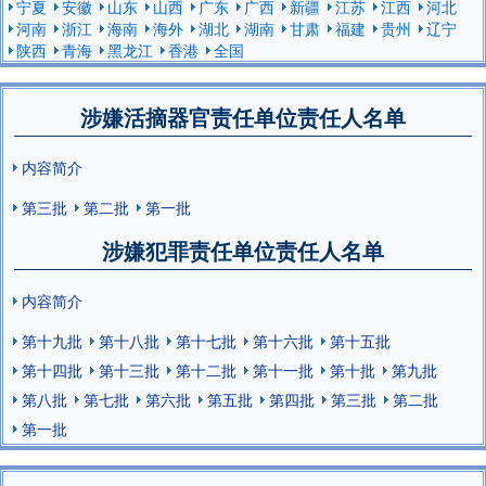
宁夏
安徽
山东
山西
广东
广西
新疆
江苏
江西
河北
河南
浙江
海南
海外
湖北
湖南
甘肃
福建
贵州
辽宁
陕西
青海
黑龙江
香港
全国
涉嫌活摘器官责任单位责任人名单
内容简介
第三批
第二批
第一批
涉嫌犯罪责任单位责任人名单
内容简介
第十九批
第十八批
第十七批
第十六批
第十五批
第十四批
第十三批
第十二批
第十一批
第十批
第九批
第八批
第七批
第六批
第五批
第四批
第三批
第二批
第一批