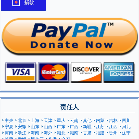
捐款
责任人
中央
北京
上海
天津
重庆
云南
其他
内蒙
吉林
四川
宁夏
安徽
山东
山西
广东
广西
新疆
江苏
江西
河北
河南
浙江
海南
海外
湖北
湖南
甘肃
福建
贵州
辽宁
陕西
青海
黑龙江
香港
全国