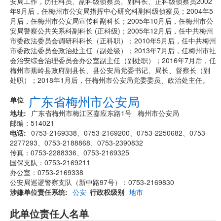
安局工作，历任科员、副科级侦察员、副科长、正科级侦察员2002
年9月后，任梅州市公安局指挥中心研究科副科级侦察员；2004年5
月后，任梅州市公安局宣传科副科长；2005年10月后，任梅州市公
安局警察公共关系科副科长 (正科级)；2005年12月后，任中共梅州
市委政法委员会调研科科长（正科职）；2010年5月后，任中共梅州
市委政法委员会政治处主任（副处级）；2013年7月后，任梅州市社
会治安综合治理委员会办公室副主任（副处职）；2016年7月后，任
梅州市蕉岭县政府副县长、县公安局党委书记、局长、督察长（副
处职）；2018年1月后，任梅州市公安局党委委员、政治处主任。
广东省梅州市公安局
单位
地址
广东省梅州市梅江区嘉应东路1号 梅州市公安局
邮编：514021
电话
0753-2169338、0753-2169200、0753-2250682、0753-
2277293、0753-2188868、0753-2390832
传真：0753-2288336、0753-2169325
国保支队：0753-2169211
办公室：0753-2169338
公安局巡逻警察支队（新中路97号）：0753-2169830
涉嫌单位责任系统
公安
行政权级别
地市
此单位责任人名单