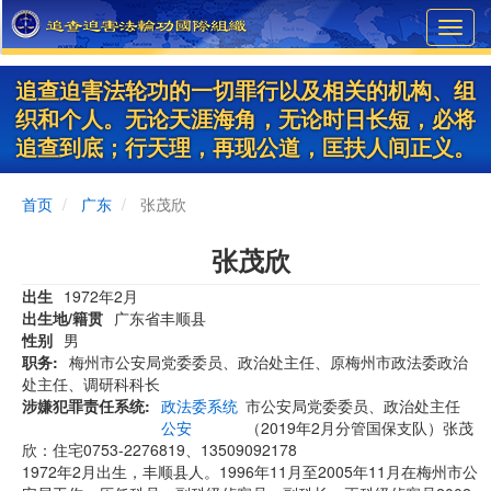
Skip
Toggl
to
navig
main
content
追查迫害法轮功的一切罪行以及相关的机构、组
织和个人。无论天涯海角，无论时日长短，必将
追查到底；行天理，再现公道，匡扶人间正义。
首页
广东
张茂欣
张茂欣
出生
1972年2月
出生地/籍贯
广东省丰顺县
性别
男
职务
梅州市公安局党委委员、政治处主任、原梅州市政法委政治
处主任、调研科科长
涉嫌犯罪责任系统
政法委系统
市公安局党委委员、政治处主任
公安
（2019年2月分管国保支队）张茂
欣：住宅0753-2276819、13509092178
1972年2月出生，丰顺县人。1996年11月至2005年11月在梅州市公