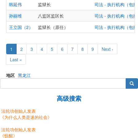
韩延伟
监狱长
司法 - 执行机构（
孙丽维
八监区监区长
司法 - 执行机构（
王立国（2）
监狱长（原任）
司法 - 执行机构（
Pagination
Current
1
Page
2
Page
3
Page
4
Page
5
Page
6
Page
7
Page
8
Page
9
Next
Next ›
page
page
Last
Last »
page
地区
黑龙江
搜索
高级搜索
法轮功创始人发表
《为什么人类是迷的社会》
法轮功创始人发表
《惊醒》