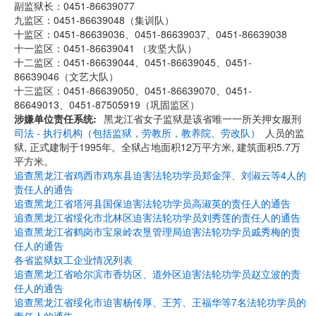
副监狱长：0451-86639077
九监区：0451-86639048（集训队）
十监区：0451-86639036、0451-86639037、0451-86639038
十一监区：0451-86639041 （攻坚大队）
十二监区：0451-86639044、0451-86639045、0451-
86639046（文艺大队）
十三监区：0451-86639050、0451-86639070、0451-
86649013、0451-87505919（巩固监区）
涉嫌单位责任系统
黑龙江省女子监狱是该省唯一一所关押女服刑
司法 - 执行机构（包括监狱，劳教所，教养院、劳改队）
人员的监
狱, 正式建制于1995年。全狱占地面积12万平方米, 建筑面积5.7万
平方米。
追查黑龙江省鸡西市鸡东县迫害法轮功学员郑金萍、刘淑云等4人的
责任人的通告
追查黑龙江省塔河县国保迫害法轮功学员高淑英的责任人的通告
追查黑龙江省绥化市北林区迫害法轮功学员刘秀莲的责任人的通告
追查黑龙江省鹤岗市宝泉岭农垦管理局迫害法轮功学员戚秀梅的责
任人的通告
各省监狱奴工企业情况列表
追查黑龙江省哈尔滨市香坊区、道外区迫害法轮功学员赵立波的责
任人的通告
追查黑龙江省绥化市迫害杨传厚、王芳、王福华等7名法轮功学员的