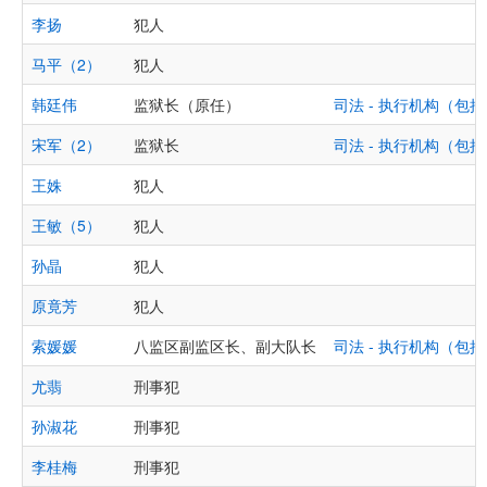
李扬
犯人
马平（2）
犯人
韩廷伟
监狱长（原任）
司法 - 执行机构（
宋军（2）
监狱长
司法 - 执行机构（
王姝
犯人
王敏（5）
犯人
孙晶
犯人
原竟芳
犯人
索媛媛
八监区副监区长、副大队长
司法 - 执行机构（
尤翡
刑事犯
孙淑花
刑事犯
李桂梅
刑事犯