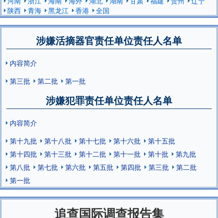
河南
浙江
海南
海外
湖北
湖南
甘肃
福建
贵州
辽宁
陕西
青海
黑龙江
香港
全国
涉嫌活摘器官责任单位责任人名单
内容简介
第三批
第二批
第一批
涉嫌犯罪责任单位责任人名单
内容简介
第十九批
第十八批
第十七批
第十六批
第十五批
第十四批
第十三批
第十二批
第十一批
第十批
第九批
第八批
第七批
第六批
第五批
第四批
第三批
第二批
第一批
追查国际调查报告集