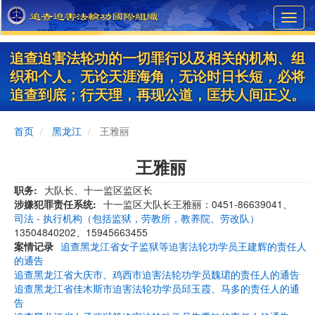
Skip
Toggl
to
navig
main
content
追查迫害法轮功的一切罪行以及相关的机构、组
织和个人。无论天涯海角，无论时日长短，必将
追查到底；行天理，再现公道，匡扶人间正义。
首页
黑龙江
王雅丽
王雅丽
职务
大队长、十一监区监区长
涉嫌犯罪责任系统
十一监区大队长王雅丽：0451-86639041、
司法 - 执行机构（包括监狱，劳教所，教养院、劳改队）
13504840202、15945663455
案情记录
追查黑龙江省女子监狱等迫害法轮功学员王建辉的责任人
的通告
追查黑龙江省大庆市、鸡西市迫害法轮功学员魏珺的责任人的通告
追查黑龙江省佳木斯市迫害法轮功学员邱玉霞、马多的责任人的通
告