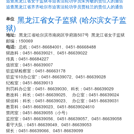
追查黑龙江省女子监狱等迫害法轮功学员朱秀敏的责任人的通告
追查黑龙江省齐齐哈尔市迫害法轮功学员贾桂兰的责任人的通告
黑龙江省女子监狱 (哈尔滨女子监
单位
狱)
地址
黑龙江省哈尔滨市南岗区学府路507号 黑龙江省女子监狱
邮编：150069
电话
总机：0451-86684001、0451-86668488
狱政科：0451-86639021、0451-86639022
传真：0451-86684227
值班室：0451-86639007
驻监狱检察室：0451-86663178
驻监“610办公室”：0451-86639072、0451-86639028
纪检室：0451-86639013
刑罚科办公室：0451- 86639030、科长：0451-86639029
教改科：科长：0451-86639025、 办公室：0451-86639024
狱侦科：科长：0451-86639023、 办公室：0451-86639031
教育科：0451-86639023、0451-86639024610
禁闭室：0451-86639055（小号）
监控室：0451-86639056、0451-86639057、0451-86639058
看守大队：0451-86639049、0451-86639053
狱长：0451-86639066、0451-86639099