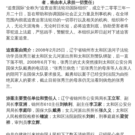
者，将由本人承担一切责任）
“追查国际”全称为“追查迫害法轮功国际组织”，成立于二零零三年一
月二十日，旨在帮助和协调国际社会正义力量及刑事机构，在全球
范围内彻底追查迫害法轮功的一切罪行以及相关的机构、组织和个
人，无论天涯海角，无论时日长短，必将追查到底，协助受害者将
罪犯送上法庭，严惩凶手，警醒世人。本组织从即日起对下述迫害
案立案追查。
追查案由简介：
2008年2月25日，辽宁省锦州市太和区汤河子法轮
功学员张秀兰被太和区女儿河派出所和太和区刑警队绑架，后一直
下落不明。2008年6月下旬，张秀兰的丈夫突然接到太和区公安分局
国保大队戴勇的电话说：“张秀兰病危！”后张秀兰的母亲等人在亲人
的陪同下去国保大队要求接见。戴勇却以案子已经交到法院为由拒
绝其家人的要求，截止目前张秀兰的母亲仍无法看到病危的张秀
兰。
涉案主要责任单位和责任人：
辽宁省锦州市公安局局长
王立军
、副
局长
李亚洲
，锦州市610主任
刘铁利
、副主任
李卫家
；太和区公安分
局局长
李庭印
，国保大队
戴勇
；女儿河派出所所长
张久义
；太和区
人民检察院检察长
锺波
；太和区法院副院长
刘剑
，刑事庭庭长
梁贺
祥
，审判员
李立辉
。
中共自建政以来对中国人民犯下了数不清的罪行，已经民心丧尽。