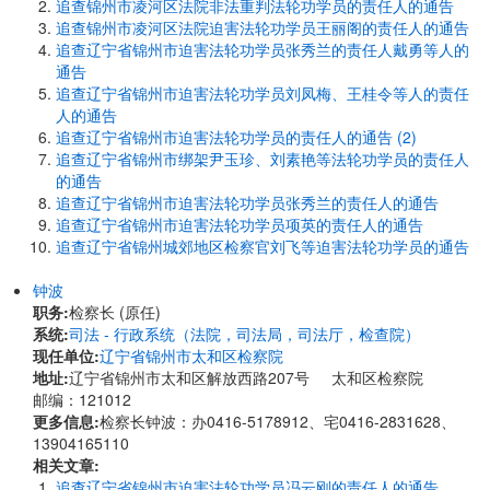
追查锦州市凌河区法院非法重判法轮功学员的责任人的通告
追查锦州市凌河区法院迫害法轮功学员王丽阁的责任人的通告
追查辽宁省锦州市迫害法轮功学员张秀兰的责任人戴勇等人的
通告
追查辽宁省锦州市迫害法轮功学员刘凤梅、王桂令等人的责任
人的通告
追查辽宁省锦州市迫害法轮功学员的责任人的通告 (2)
追查辽宁省锦州市绑架尹玉珍、刘素艳等法轮功学员的责任人
的通告
追查辽宁省锦州市迫害法轮功学员张秀兰的责任人的通告
追查辽宁省锦州市迫害法轮功学员项英的责任人的通告
追查辽宁省锦州城郊地区检察官刘飞等迫害法轮功学员的通告
钟波
职务:
检察长 (原任)
系统:
司法 - 行政系统（法院，司法局，司法厅，检查院）
现任单位:
辽宁省锦州市太和区检察院
地址:
辽宁省锦州市太和区解放西路207号 太和区检察院
邮编：121012
更多信息:
检察长钟波：办0416-5178912、宅0416-2831628、
13904165110
相关文章:
追查辽宁省锦州市迫害法轮功学员冯云刚的责任人的通告