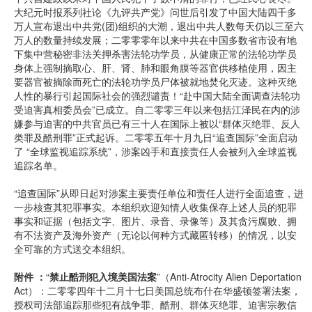
大纪元时报系列社论《九评共产党》问世后引发了中国大陆四千多
万人宣布退出中共党(团)组织的大潮，退出中共人数每天仍以三至六
万人的数量持续发展；二零零零年以来中共在中国多数省市设有地
下集中营秘密非法关押杀害法轮功学员，从健康正常的法轮功学员
身体上强制摘取心、肝、肾、肺和眼角膜等器官供移植使用，因主
要器官被摘除而死亡的法轮功学员尸体被就地焚化灭迹。这种灭绝
人性的暴行引起国际社会的强烈谴责！“赴中国大陆全面调查法轮功
受迫害真相委员会”已成立。自二零零三年以来包括江泽民在内的涉
嫌参与迫害的中共官员已有三十人在国际上被以“群体灭绝罪、反人
类罪及酷刑罪”正式起诉。二零零五年十月九日“追查国际”全面启动
了 “全球监视追踪系统”，涉案凶手和直接责任人会被列入全球监视
追踪名单。
“追查国际”从即日起对涉案主要责任单位和责任人进行全面追查，进
一步核查其犯罪事实。本组织欢迎知情人收集保存上述人员的犯罪
事实和证据（包括文字、图片、录音、录像等）及其贪污腐败、拥
有不法资产及海外资产（无论以何种方式藏匿转移）的情况，以安
全可靠的方式送交本组织。
附件 ：
“
禁止酷刑犯入境美国法案
”（Anti-Atrocity Alien Deportation
Act）：二零零四年十二月十七日美国总统布什在华盛顿签署法案，
授权司法部追踪那些犯有战争罪、酷刑、群体灭绝罪、迫害宗教信