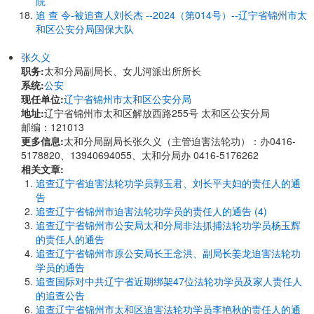
院
追 查 令-被追查人刘长杰 --2024（第014号）--辽宁省锦州市太
和区公安分局国保大队
张久义
职务:
太和分局副局长、女儿河派出所所长
系统:
公安
现任单位:
辽宁省锦州市太和区公安分局
地址:
辽宁省锦州市太和区解放西路255号 太和区公安分局
邮编：121013
更多信息:
太和分局副局长张久义（主管迫害法轮功）：办0416-
5178820、13940694055、太和分局办 0416-5176262
相关文章:
追查辽宁省迫害法轮功学员郭玉君、刘长平夫妇的责任人的通
告
追查辽宁省锦州市迫害法轮功学员的责任人的通告 (4)
追查辽宁省锦州市公安局太和分局非法抓捕法轮功学员杨玉辉
的责任人的通告
追查辽宁省锦州市原公安局长王念洪、副局长姜龙迫害法轮功
学员的通告
追查国际对中共辽宁省近期绑架47位法轮功学员及家人责任人
的追查公告
追查辽宁省锦州市太和区迫害法轮功学员李艳秋的责任人的通