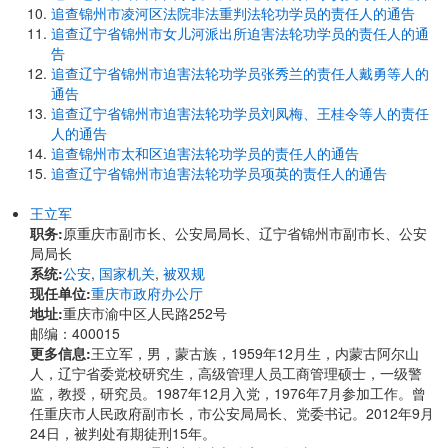
追查锦州市凌河区法院非法重判法轮功学员的责任人的通告
追查辽宁省锦州市女儿河派出所迫害法轮功学员的责任人的通
告
追查辽宁省锦州市迫害法轮功学员张秀兰的责任人戴勇等人的
通告
追查辽宁省锦州市迫害法轮功学员刘凤梅、王桂令等人的责任
人的通告
追查锦州市太和区迫害法轮功学员的责任人的通告
追查辽宁省锦州市迫害法轮功学员项英的责任人的通告
王立军
职务:
原重庆市副市长、公安局局长、辽宁省锦州市副市长、公安
局局长
系统:
公安
,
国家机关
,
被双规
现任单位:
重庆市政府办公厅
地址:
重庆市渝中区人民路252号
邮编：400015
更多信息:
王立军，男，蒙古族，1959年12月生，内蒙古阿尔山
人，辽宁省委党校研究生，高级管理人员工商管理硕士，一级警
监，教授，研究员。1987年12月入党，1976年7月参加工作。曾
任重庆市人民政府副市长，市公安局局长、党委书记。2012年9月
24日，被判处有期徒刑15年。