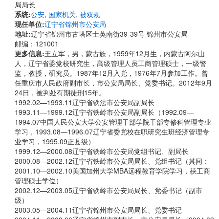
局局长
系统:
公安
,
国家机关
,
被双规
现任单位:
辽宁省锦州市公安局
地址:
辽宁省锦州市古塔区士英南街39-39号 锦州市公安局
邮编：121001
更多信息:
王立军，男，蒙古族，1959年12月生，内蒙古阿尔山
人，辽宁省委党校研究生，高级管理人员工商管理硕士，一级警
监，教授，研究员。1987年12月入党，1976年7月参加工作。曾
任重庆市人民政府副市长，市公安局局长、党委书记。2012年9月
24日，被判处有期徒刑15年。
1992.02—1993.11辽宁省铁法市公安局副局长
1993.11—1999.12辽宁省铁岭市公安局副局长（1992.09—
1994.07中国人民公安大学公安管理干部学院干部专修科管理专业
学习，1993.08—1996.07辽宁省委党校在职研究生班经济管理专
业学习，1995.09正县级）
1999.12—2000.08辽宁省铁岭市公安局党组书记、副局长
2000.08—2002.12辽宁省铁岭市公安局局长、党组书记（其间：
2001.10—2002.10美国加州大学MBA远程教育学院学习，获工商
管理硕士学位）
2002.12—2003.05辽宁省铁岭市公安局局长、党委书记（副市
级）
2003.05—2004.11辽宁省锦州市公安局局长、党委书记