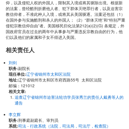
仰，以及侵犯人权的外国人，限制其入境或将其驱除出境。根据新
的法案，曾经酷刑折磨他人者、犯下群体灭绝罪行者，以及迫害宗
教信仰者，不准此种人入境，或将其从美国驱逐。法案还包括（1）
在国外参与实施酷刑和杀人的外国人；（2）“群体灭绝”和“特别严重
侵犯宗教信仰自由”者。美国移民归化法第212(a)(2)(G) 条规定，外
国政府官员在过去的两年中从事参与严重违反宗教自由的行为，他
们以及他们的家属和子女不得进入美国。
相关责任人
刘剑
职务:
副院长
现任单位:
辽宁省锦州市太和区法院
地址:
辽宁省锦州市太和区市府西路55号 太和区法院
邮编：121012
相关文章:
追查辽宁省锦州市迫害法轮功学员张秀兰的责任人戴勇等人的
通告
李立辉
职务:
刑事庭副庭长、审判员
系统:
司法 - 行政系统（法院，司法局，司法厅，检查院）