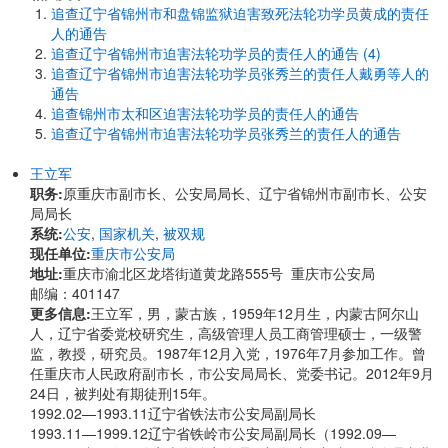
追查辽宁省锦州市和盘锦监狱迫害致死法轮功学员黄成的责任
人的通告
追查辽宁省锦州市迫害法轮功学员的责任人的通告 (4)
追查辽宁省锦州市迫害法轮功学员张秀兰的责任人戴勇等人的
通告
追查锦州市太和区迫害法轮功学员的责任人的通告
追查辽宁省锦州市迫害法轮功学员张秀兰的责任人的通告
王立军
职务:
原重庆市副市长、公安局局长、辽宁省锦州市副市长、公安
局局长
系统:
公安
,
国家机关
,
被双规
现任单位:
重庆市公安局
地址:
重庆市渝北区龙塔街道黄龙路555号 重庆市公安局
邮编：401147
更多信息:
王立军，男，蒙古族，1959年12月生，内蒙古阿尔山
人，辽宁省委党校研究生，高级管理人员工商管理硕士，一级警
监，教授，研究员。1987年12月入党，1976年7月参加工作。曾
任重庆市人民政府副市长，市公安局局长、党委书记。2012年9月
24日，被判处有期徒刑15年。
1992.02—1993.11辽宁省铁法市公安局副局长
1993.11—1999.12辽宁省铁岭市公安局副局长（1992.09—