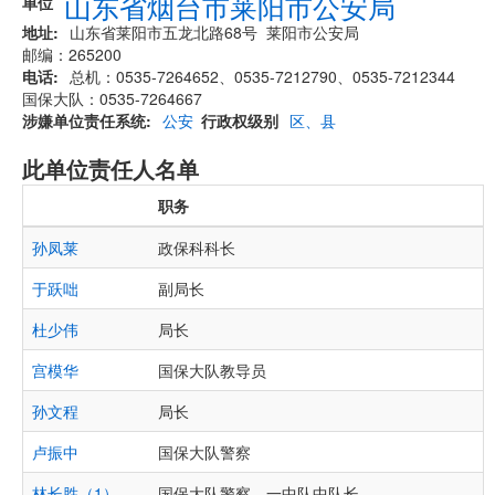
山东省烟台市莱阳市公安局
单位
地址
山东省莱阳市五龙北路68号 莱阳市公安局
邮编：265200
电话
总机：0535-7264652、0535-7212790、0535-7212344
国保大队：0535-7264667
涉嫌单位责任系统
公安
行政权级别
区、县
此单位责任人名单
职务
孙凤莱
政保科科长
于跃咄
副局长
杜少伟
局长
宫模华
国保大队教导员
孙文程
局长
卢振中
国保大队警察
林长胜（1）
国保大队警察、一中队中队长