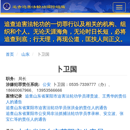
Skip
Toggl
to
navig
main
content
追查迫害法轮功的一切罪行以及相关的机构、组
织和个人。无论天涯海角，无论时日长短，必将
追查到底；行天理，再现公道，匡扶人间正义。
首页
山东
卜卫国
卜卫国
职务
局长
涉嫌犯罪责任系统
公安
卜卫国：0535-7339777（办）、
18660067966、 13953566666
案情记录
追查山东省莱阳市迫害法轮功学员谭贵波、王秀华的责任
人的通告
追查山东省莱阳市迫害法轮功学员张洪金的责任人的通告
追查山东省莱阳市公安局非法抓捕法轮功学员李录林、安立波、张
宝仁等的责任人的通告