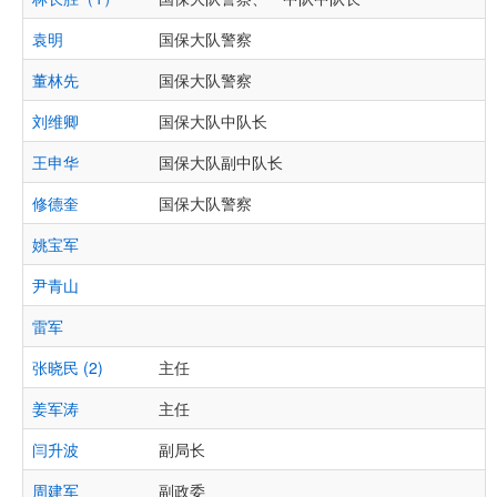
袁明
国保大队警察
董林先
国保大队警察
刘维卿
国保大队中队长
王申华
国保大队副中队长
修德奎
国保大队警察
姚宝军
尹青山
雷军
张晓民 (2)
主任
姜军涛
主任
闫升波
副局长
周建军
副政委