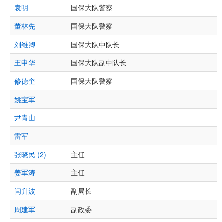
袁明
国保大队警察
董林先
国保大队警察
刘维卿
国保大队中队长
王申华
国保大队副中队长
修德奎
国保大队警察
姚宝军
尹青山
雷军
张晓民 (2)
主任
姜军涛
主任
闫升波
副局长
周建军
副政委