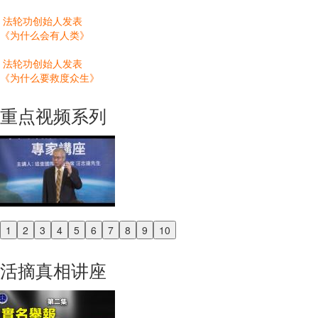
法轮功创始人发表
《为什么会有人类》
法轮功创始人发表
《为什么要救度众生》
重点视频系列
1
2
3
4
5
6
7
8
9
10
Previous
Next
活摘真相讲座