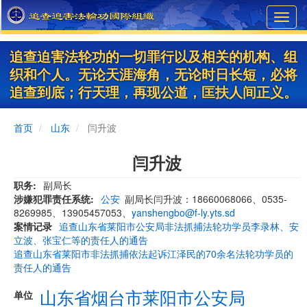
Skip
Toggl
to
navig
main
content
追查迫害法轮功的一切罪行以及相关的机构、组
织和个人。无论天涯海角，无论时日长短，必将
追查到底；行天理，再现公道，匡扶人间正义。
首页
山东
闫升波
闫升波
职务
副局长
涉嫌犯罪责任系统
公安
副局长闫升波：18660068066、0535-
8269985、13905457053、
yanshengbo@f-ly.yts.sd
案情记录
追查山东省莱阳市公安局非法抓捕法轮功学员李录林、安
立波、张宝仁等的责任人的通告
追查山东省莱阳市非法抓捕依法起诉江泽民的70余名法轮功学员的
责任人的通告
山东省烟台市莱阳市公安局
单位