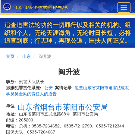
Skip
Toggl
to
navig
main
content
追查迫害法轮功的一切罪行以及相关的机构、组
织和个人。无论天涯海角，无论时日长短，必将
追查到底；行天理，再现公道，匡扶人间正义。
首页
山东
阎升波
阎升波
职务
刑警大队队长
涉嫌犯罪责任系统
公安
案情记录
追查山东省莱阳市迫害法轮功
学员吴金凤的责任人的通告
山东省烟台市莱阳市公安局
单位
地址
山东省莱阳市五龙北路68号 莱阳市公安局
邮编：265200
电话
总机：0535-7264652、0535-7212790、0535-7212344
国保大队：0535-7264667