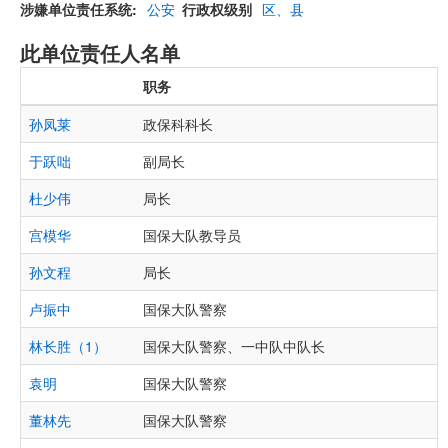
涉嫌单位责任系统
公安
行政权级别
区、县
此单位责任人名单
职务
孙凤莱
政保科科长
于跃咄
副局长
杜少伟
局长
宫模华
国保大队教导员
孙文程
局长
卢振中
国保大队警察
林长胜（1）
国保大队警察、一中队中队长
袁明
国保大队警察
董林先
国保大队警察