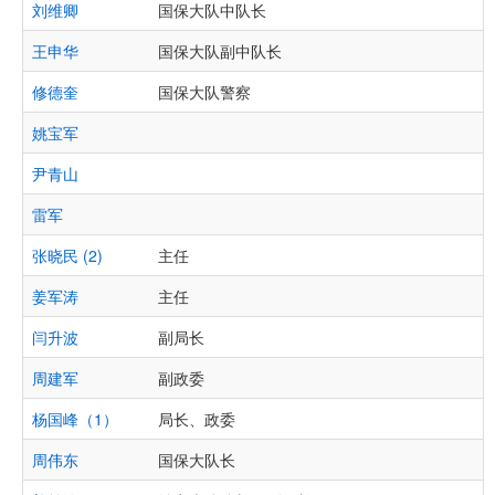
刘维卿
国保大队中队长
王申华
国保大队副中队长
修德奎
国保大队警察
姚宝军
尹青山
雷军
张晓民 (2)
主任
姜军涛
主任
闫升波
副局长
周建军
副政委
杨国峰（1）
局长、政委
周伟东
国保大队长