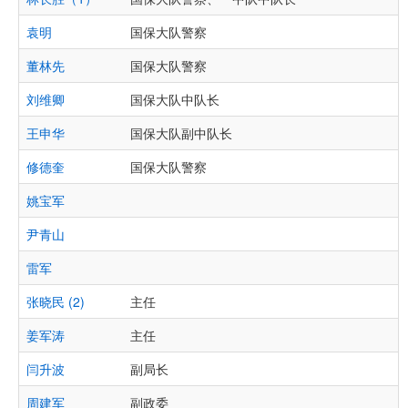
袁明
国保大队警察
董林先
国保大队警察
刘维卿
国保大队中队长
王申华
国保大队副中队长
修德奎
国保大队警察
姚宝军
尹青山
雷军
张晓民 (2)
主任
姜军涛
主任
闫升波
副局长
周建军
副政委