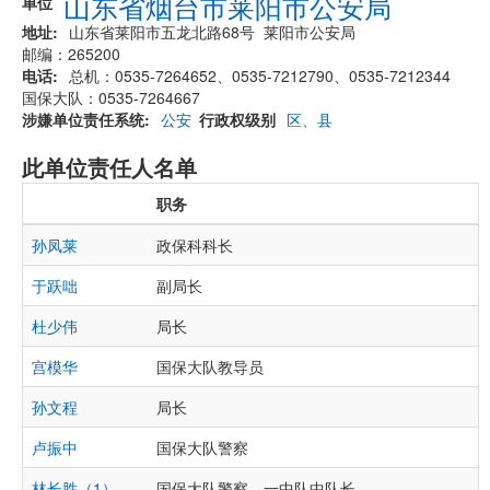
山东省烟台市莱阳市公安局
单位
地址
山东省莱阳市五龙北路68号 莱阳市公安局
邮编：265200
电话
总机：0535-7264652、0535-7212790、0535-7212344
国保大队：0535-7264667
涉嫌单位责任系统
公安
行政权级别
区、县
此单位责任人名单
职务
孙凤莱
政保科科长
于跃咄
副局长
杜少伟
局长
宫模华
国保大队教导员
孙文程
局长
卢振中
国保大队警察
林长胜（1）
国保大队警察、一中队中队长