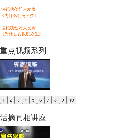
法轮功创始人发表
《为什么会有人类》
法轮功创始人发表
《为什么要救度众生》
重点视频系列
1
2
3
4
5
6
7
8
9
10
Previous
Next
活摘真相讲座