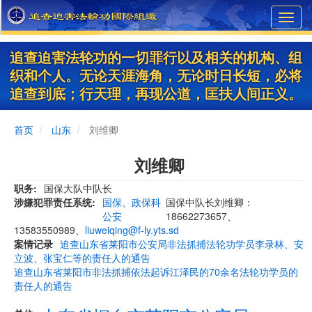
Skip
Toggl
to
navig
main
content
追查迫害法轮功的一切罪行以及相关的机构、组
织和个人。无论天涯海角，无论时日长短，必将
追查到底；行天理，再现公道，匡扶人间正义。
首页
山东
刘维卿
刘维卿
职务
国保大队中队长
涉嫌犯罪责任系统
国保、政保科
国保中队长刘维卿：
公安
18662273657、
13583550989、
liuweiqing@f-ly.yts.sd
案情记录
追查山东省莱阳市公安局非法抓捕法轮功学员李录林、安
立波、张宝仁等的责任人的通告
追查山东省莱阳市非法抓捕依法起诉江泽民的70余名法轮功学员的
责任人的通告