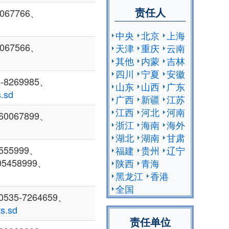
责任人
067766、
中央
北京
上海
067566、
天津
重庆
云南
其他
内蒙
吉林
四川
宁夏
安徽
8269985、
山东
山西
广东
.sd
广西
新疆
江苏
江西
河北
河南
0067899、
浙江
海南
海外
湖北
湖南
甘肃
55999、
福建
贵州
辽宁
05458999、
陕西
青海
黑龙江
香港
全国
35-7264659、
s.sd
责任单位