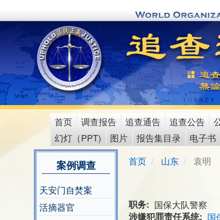
Skip
to
main
content
首页
调查报告
追查通告
追查公告
main
幻灯（PPT)
图片
报告集目录
电子书
menu
首页
山东
袁明
案例调查
天安门自焚案
职务
国保大队警察
活摘器官
涉嫌犯罪责任系统
国