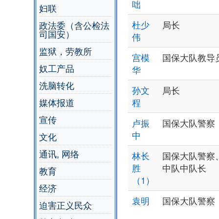
咄
妇联
杜少
局长
政法委（含公检法
司国安）
伟
监狱，劳教所
宫模
国保大队教导
奴工产品
华
洗脑转化
孙文
局长
媒体报道
程
宣传
卢振
国保大队警察
中
文化
通讯, 网络
林长
国保大队警察
胜
中队中队长
教育
（1）
经济
袁明
国保大队警察
迫害正义民众