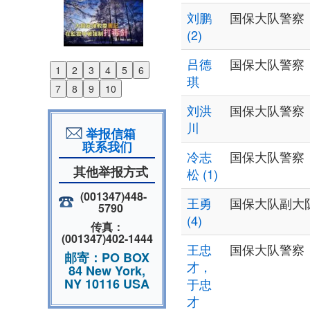
刘鹏
国保大队警察
(2)
吕德
国保大队警察
1
2
3
4
5
6
Previous
琪
7
8
9
10
Next
刘洪
国保大队警察
川
举报信箱
联系我们
冷志
国保大队警察
其他举报方式
松 (1)
(001347)448-
王勇
国保大队副大
5790
(4)
传真：
(001347)402-1444
王忠
国保大队警察
邮寄：PO BOX
才，
84 New York,
NY 10116 USA
于忠
才