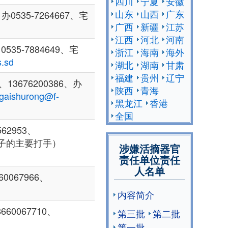
四川
宁夏
安徽
山东
山西
广东
0535-7264667、宅
广西
新疆
江苏
江西
河北
河南
535-7884649、宅
浙江
海南
海外
s.sd
湖北
湖南
甘肃
福建
贵州
辽宁
13676200386、办
陕西
青海
gaishurong@f-
黑龙江
香港
全国
62953、
子的主要打手）
涉嫌活摘器官
责任单位责任
人名单
0067966、
内容简介
0067710、
第三批
第二批
第一批