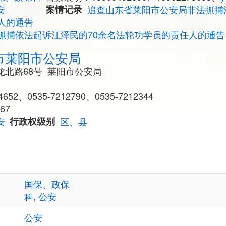
安
案情记录
追查山东省莱阳市公安局非法抓捕
人的通告
抓捕依法起诉江泽民的70余名法轮功学员的责任人的通告
市莱阳市公安局
龙北路68号 莱阳市公安局
652、0535-7212790、0535-7212344
67
安
行政权级别
区、县
国保、政保
科
,
公安
公安