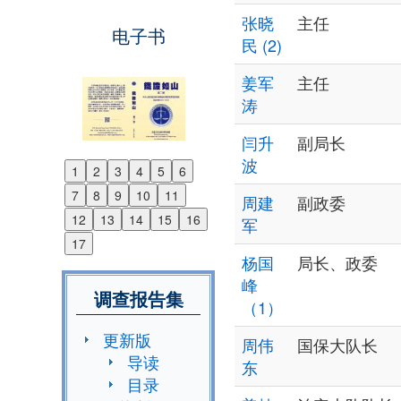
张晓
主任
电子书
民 (2)
姜军
主任
涛
闫升
副局长
波
1
2
3
4
5
6
Previous
7
8
9
10
11
周建
副政委
Next
12
13
14
15
16
军
17
杨国
局长、政委
峰
调查报告集
（1）
更新版
周伟
国保大队长
导读
东
目录