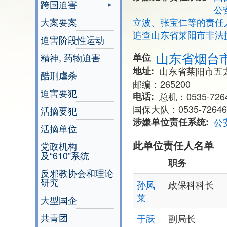
跨国迫害
公
大案要案
立波、张宝仁等的责任
追查山东省莱阳市非法
迫害阶段性运动
山东省烟台
精神, 药物迫害
单位
地址
山东省莱阳市五
酷刑虐杀
邮编：265200
迫害要犯
电话
总机：0535-7264
国保大队：0535-72646
活摘要犯
涉嫌单位责任系统
公
活摘单位
此单位责任人名单
党政机构
及“610”系统
职务
反邪教协会和理论
研究
孙凤
政保科科长
莱
大型国企
共青团
于跃
副局长