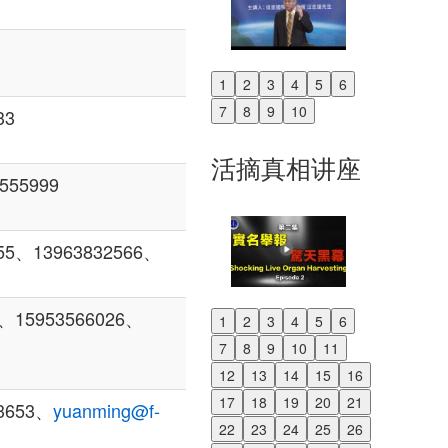
1
2
3
4
5
6
Previous
7
8
9
10
33
Next
活摘真相讲座
555999
、13963832566、
15953566026、
1
2
3
4
5
6
Previous
7
8
9
10
11
Next
12
13
14
15
16
17
18
19
20
21
3653、
yuanming@f-
22
23
24
25
26