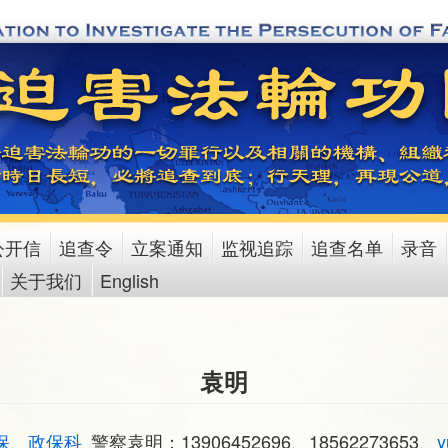
公开信
追查令
立案通知
监视追踪
追查名单
录音
关于我们
English
袁明
保、政保科
警察袁明：13906452696、18562273653、
y