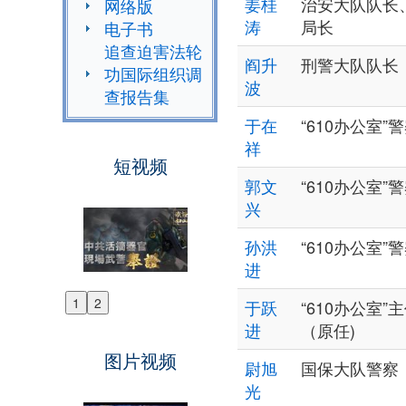
姜桂
治安大队队长
网络版
涛
局长
电子书
追查迫害法轮
阎升
刑警大队队长
功国际组织调
波
查报告集
于在
“610办公室”
祥
短视频
郭文
“610办公室”
兴
孙洪
“610办公室”
进
1
2
于跃
“610办公室”
Previous
进
（原任)
Next
图片视频
尉旭
国保大队警察
光