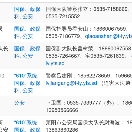
国保、政保
国保大队警察张立：0535-7158669、办
科
,
公安
0535-7215552
员
国保、政保
国保指导员乔安山：18660067559、 0
科
,
公安
0535-7186779、
qiaoanshan@f-ly.yt
队长
国保、政保
国保副大队长盖树荣：18660067558、
科
,
公安
0535-7264667、宅0535-7261639、
ly.yts.sd
10
“610”系统
,
警察吕建刚：18562273659、159665
国保、政保
lvjiangang@f-ly.yts.sd
（迫害大法弟
科
,
公安
公安
卜卫国：0535-7339777（办）、1866
13953566666
所
“610”系统
,
莱阳市公安局国保大队长尉海波： 1866
公安
国保、政保
13863860286