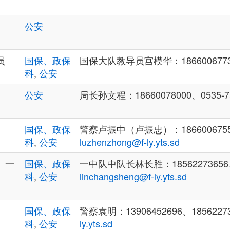
公安
员
国保、政保
国保大队教导员宫模华：186600677
科
,
公安
公安
局长孙文程：18660078000、0535-7
国保、政保
警察卢振中（卢振忠）：18660067555
科
,
公安
luzhenzhong@f-ly.yts.sd
、一
国保、政保
一中队中队长林长胜：18562273656、
科
,
公安
linchangsheng@f-ly.yts.sd
国保、政保
警察袁明：13906452696、1856227
科
,
公安
ly.yts.sd