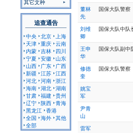
其它文种
董林
国保大队警察
先
追查通告
刘维
国保大队中队
中央
北京
上海
卿
天津
重庆
云南
王申
国保大队副中
内蒙
吉林
四川
华
宁夏
安徽
山东
山西
广东
广西
修德
国保大队警察
新疆
江苏
江西
奎
河北
河南
浙江
海南
湖北
湖南
姚宝
甘肃
福建
贵州
军
辽宁
陕西
青海
尹青
黑龙江
香港
山
全国
海外
其他
全部
雷军