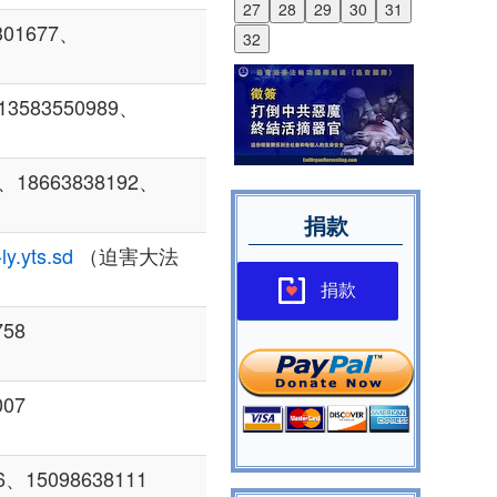
27
28
29
30
31
01677、
32
583550989、
18663838192、
捐款
ly.yts.sd
（迫害大法
捐款
758
007
6、15098638111