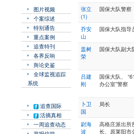
张立
国保大队警察
图片视频
(1)
个案综述
特别通告
乔安
国保大队指导
山
重点案例
追查特刊
盖树
国保大队副大
各界反响
荣
舆论史鉴
全球监视追踪
吕建
国保大队、 “6
系统
刚
办公室”警察
卜卫
局长
追查国际
国
活摘真相
尉海
高格庄派出所
一周追查动态
波
长、原莱阳市
举报信箱