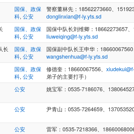
国保、政保
警察董林先：18562273660、151923
科
,
公安
donglinxian@f-ly.yts.sd
长
国保、政保
国保中队长刘维卿：18662273657、13
科
,
公安
liuweiqing@f-ly.yts.sd
队长
国保、政保
国保副中队长王申华：18660067560、
科
,
公安
wangshenhua@f-ly.yts.sd
国保、政保
修德奎：18660067556、
xiudekui@f-
科
,
公安
弟子的主要打手）
公安
姚宝军：0535-7186076、13806452
公安
尹青山：0535-7264659、13705352
公安
雷军：0535-7218366、1866006800