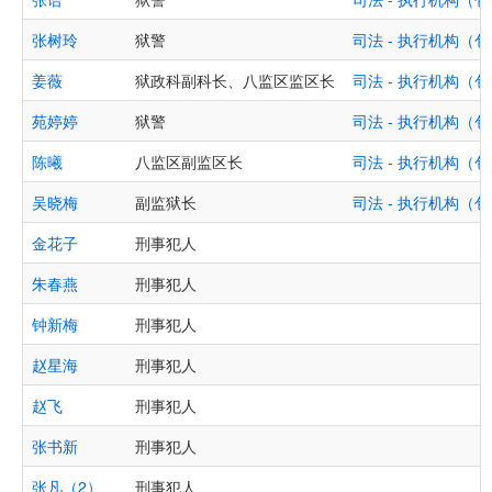
张树玲
狱警
司法 - 执行机构
姜薇
狱政科副科长、八监区监区长
司法 - 执行机构
苑婷婷
狱警
司法 - 执行机构
陈曦
八监区副监区长
司法 - 执行机构
吴晓梅
副监狱长
司法 - 执行机构
金花子
刑事犯人
朱春燕
刑事犯人
钟新梅
刑事犯人
赵星海
刑事犯人
赵飞
刑事犯人
张书新
刑事犯人
张凡（2）
刑事犯人