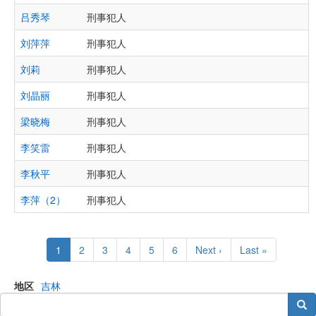
吕秀琴
刑事犯人
刘萍萍
刑事犯人
刘莉
刑事犯人
刘晶丽
刑事犯人
梁晓梅
刑事犯人
李笑雷
刑事犯人
李秋平
刑事犯人
李萍（2）
刑事犯人
Pagination
Current
1
Page
2
Page
3
Page
4
Page
5
Page
6
Next
Next ›
Last
Last »
page
page
page
地区
吉林
搜索