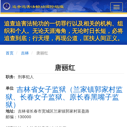
Skip
Toggl
to
navig
main
content
追查迫害法轮功的一切罪行以及相关的机构、组
织和个人。无论天涯海角，无论时日长短，必将
追查到底；行天理，再现公道，匡扶人间正义。
首页
吉林
唐丽红
唐丽红
职务
刑事犯人
吉林省女子监狱（兰家镇郭家村监
单位
狱、长春女子监狱、原长春黑嘴子监
狱）
地址
吉林省长春市宽城区兰家镇郭家村富盈路
邮编：130000