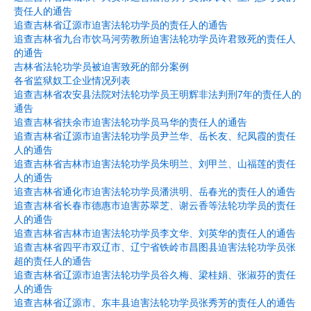
责任人的通告
追查吉林省辽源市迫害法轮功学员的责任人的通告
追查吉林省九台市饮马河劳教所迫害法轮功学员许君致死的责任人
的通告
吉林省法轮功学员被迫害致死的部分案例
各省监狱奴工企业情况列表
追查吉林省农安县法院对法轮功学员王明辉非法判刑7年的责任人的
通告
追查吉林省扶余市迫害法轮功学员马华的责任人的通告
追查吉林省辽源市迫害法轮功学员尹兰华、岳长友、纪凤霞的责任
人的通告
追查吉林省吉林市迫害法轮功学员朱明兰、刘甲兰、山福莲的责任
人的通告
追查吉林省通化市迫害法轮功学员潘洪明、岳春光的责任人的通告
追查吉林省长春市德惠市迫害苏翠芝、谢云香等法轮功学员的责任
人的通告
追查吉林省吉林市迫害法轮功学员李文华、刘英华的责任人的通告
追查吉林省四平市双辽市、辽宁省铁岭市昌图县迫害法轮功学员张
超的责任人的通告
追查吉林省辽源市迫害法轮功学员谷久梅、梁桂娟、张淑芬的责任
人的通告
追查吉林省辽源市、东丰县迫害法轮功学员张秀芳的责任人的通告