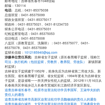
邮寄地址：吉林省长春市1048信箱
邮编：130114
电话
总机：0431-85375038
总值班室：0431-85375099
狱政女值班室：0431-85375017
狱政科：0431-85375021、0431-81234733
狱务公开电话：0431-85375031
纪检监察室电话：0431-85375053
信访电话：0431-85375008
八监区（原教育监区、洗脑班）：0431-85375077、0431-
85375078、0431-85375089
监狱长信箱：
1012185940@qq.com
涉嫌单位责任系统
吉林省女子监狱（原长春黑嘴子监狱，现称兰
司法 - 执行机构（包括监狱，劳教所，教养院、劳改队）
家镇郭家
村监狱）
吉林省女子监狱建于1952年，前身先后为吉林省第二劳改大队、新
生医院、省长春黑嘴子监狱、省女犯监狱，1994年更名为吉林省女
子监狱，是该省唯一一所关押女性犯人的监狱。2012年11月16日从
长春南关区幸福乡迁入长春市宽城区长江路经济开发区新址。
追查吉林省长春市、松原市迫害法轮功学员李国军、王淑华夫妇的
责任人的通告
追查吉林省吉林市高新区迫害法轮功学员魏修娟的责任人的通告
追查吉林省白城市、大安市迫害法轮功学员张凤玲、王鸿彥母女的