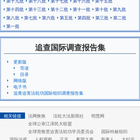
第十九批
第十八批
第十七批
第十六批
第十五批
第十四批
第十三批
第十二批
第十一批
第十批
第九批
第八批
第七批
第六批
第五批
第四批
第三批
第二批
第一批
追查国际调查报告集
更新版
导读
目录
网络版
电子书
追查迫害法轮功国际组织调查报告集
相关链接
法网恢恢
法轮大法新闻社
明慧网
全球公审江泽民大联盟
全球营救受迫害法轮功学员委员会
国际特赦组织
国际法庭
人权观察
正见
希望之声
新唐人
大纪元