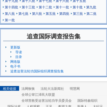
第十九批
第十八批
第十七批
第十六批
第十五批
第十四批
第十三批
第十二批
第十一批
第十批
第九批
第八批
第七批
第六批
第五批
第四批
第三批
第二批
第一批
追查国际调查报告集
更新版
导读
目录
网络版
电子书
追查迫害法轮功国际组织调查报告集
相关链接
法网恢恢
法轮大法新闻社
明慧网
全球公审江泽民大联盟
全球营救受迫害法轮功学员委员会
国际特赦组织
国际法庭
人权观察
正见
希望之声
新唐人
大纪元