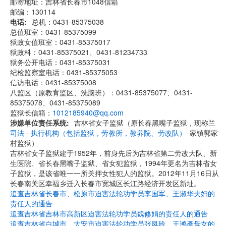
邮寄地址：吉林省长春市1048信箱
邮编：130114
电话
总机：0431-85375038
总值班室：0431-85375099
狱政女值班室：0431-85375017
狱政科：0431-85375021、0431-81234733
狱务公开电话：0431-85375031
纪检监察室电话：0431-85375053
信访电话：0431-85375008
八监区（原教育监区、洗脑班）：0431-85375077、0431-
85375078、0431-85375089
监狱长信箱：
1012185940@qq.com
涉嫌单位责任系统
吉林省女子监狱（原长春黑嘴子监狱，现称兰
司法 - 执行机构（包括监狱，劳教所，教养院、劳改队）
家镇郭家
村监狱）
吉林省女子监狱建于1952年，前身先后为吉林省第二劳改大队、新
生医院、省长春黑嘴子监狱、省女犯监狱，1994年更名为吉林省女
子监狱，是该省唯一一所关押女性犯人的监狱。2012年11月16日从
长春南关区幸福乡迁入长春市宽城区长江路经济开发区新址。
追查吉林省长春市、松原市迫害法轮功学员李国军、王淑华夫妇的
责任人的通告
追查吉林省吉林市高新区迫害法轮功学员魏修娟的责任人的通告
追查吉林省白城市、大安市迫害法轮功学员张凤玲、王鸿彥母女的