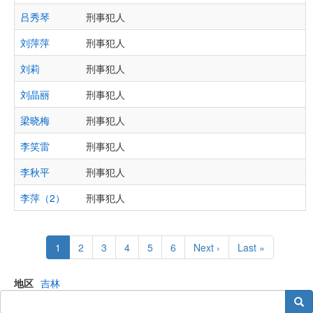
吕秀琴
刑事犯人
刘萍萍
刑事犯人
刘莉
刑事犯人
刘晶丽
刑事犯人
梁晓梅
刑事犯人
李笑雷
刑事犯人
李秋平
刑事犯人
李萍（2）
刑事犯人
Pagination
Current
1
Page
2
Page
3
Page
4
Page
5
Page
6
Next
Next ›
Last
Last »
page
page
page
地区
吉林
搜索