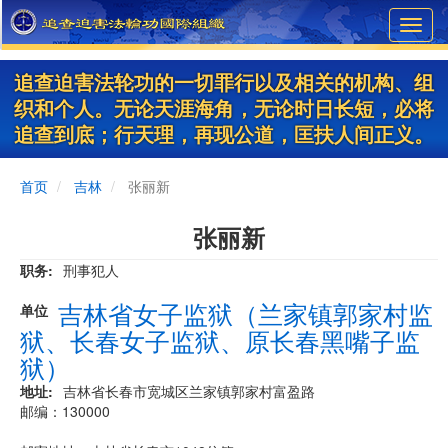
Skip
Toggl
to
navig
main
content
追查迫害法轮功的一切罪行以及相关的机构、组
织和个人。无论天涯海角，无论时日长短，必将
追查到底；行天理，再现公道，匡扶人间正义。
首页
吉林
张丽新
张丽新
职务
刑事犯人
吉林省女子监狱（兰家镇郭家村监
单位
狱、长春女子监狱、原长春黑嘴子监
狱）
地址
吉林省长春市宽城区兰家镇郭家村富盈路
邮编：130000