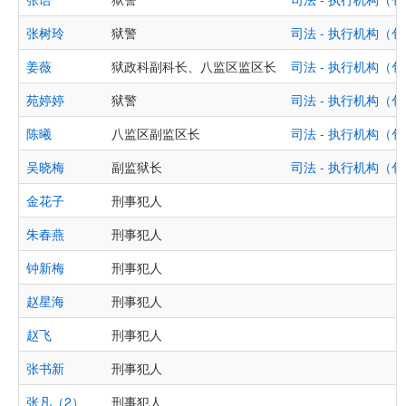
张树玲
狱警
司法 - 执行机构
姜薇
狱政科副科长、八监区监区长
司法 - 执行机构
苑婷婷
狱警
司法 - 执行机构
陈曦
八监区副监区长
司法 - 执行机构
吴晓梅
副监狱长
司法 - 执行机构
金花子
刑事犯人
朱春燕
刑事犯人
钟新梅
刑事犯人
赵星海
刑事犯人
赵飞
刑事犯人
张书新
刑事犯人
张凡（2）
刑事犯人