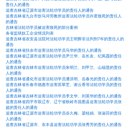
责任人的通告
追查吉林省辽源市迫害法轮功学员的责任人的通告
追查吉林省九台市饮马河劳教所迫害法轮功学员许君致死的责任人
的通告
吉林省法轮功学员被迫害致死的部分案例
各省监狱奴工企业情况列表
追查吉林省农安县法院对法轮功学员王明辉非法判刑7年的责任人的
通告
追查吉林省扶余市迫害法轮功学员马华的责任人的通告
追查吉林省辽源市迫害法轮功学员尹兰华、岳长友、纪凤霞的责任
人的通告
追查吉林省吉林市迫害法轮功学员朱明兰、刘甲兰、山福莲的责任
人的通告
追查吉林省通化市迫害法轮功学员潘洪明、岳春光的责任人的通告
追查吉林省长春市德惠市迫害苏翠芝、谢云香等法轮功学员的责任
人的通告
追查吉林省吉林市迫害法轮功学员李文华、刘英华的责任人的通告
追查吉林省四平市双辽市、辽宁省铁岭市昌图县迫害法轮功学员张
超的责任人的通告
追查吉林省辽源市迫害法轮功学员谷久梅、梁桂娟、张淑芬的责任
人的通告
追查吉林省辽源市、东丰县迫害法轮功学员张秀芳的责任人的通告