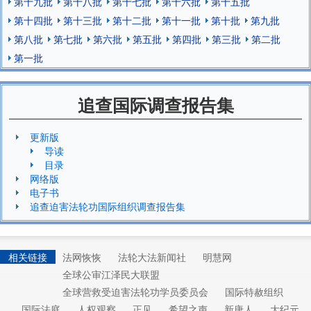
第十九批
第十八批
第十七批
第十六批
第十五批
第十四批
第十三批
第十二批
第十一批
第十批
第九批
第八批
第七批
第六批
第五批
第四批
第三批
第二批
第一批
追查国际调查报告集
更新版
导读
目录
网络版
电子书
追查迫害法轮功国际组织调查报告集
相关链接
法网恢恢
法轮大法新闻社
明慧网
全球公审江泽民大联盟
全球营救受迫害法轮功学员委员会
国际特赦组织
国际法庭
人权观察
正见
希望之声
新唐人
大纪元