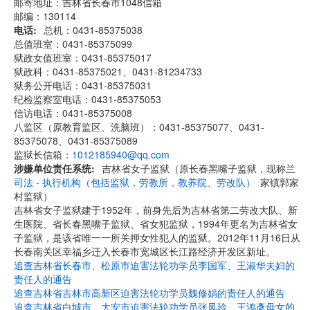
邮寄地址：吉林省长春市1048信箱
邮编：130114
电话
总机：0431-85375038
总值班室：0431-85375099
狱政女值班室：0431-85375017
狱政科：0431-85375021、0431-81234733
狱务公开电话：0431-85375031
纪检监察室电话：0431-85375053
信访电话：0431-85375008
八监区（原教育监区、洗脑班）：0431-85375077、0431-
85375078、0431-85375089
监狱长信箱：
1012185940@qq.com
涉嫌单位责任系统
吉林省女子监狱（原长春黑嘴子监狱，现称兰
司法 - 执行机构（包括监狱，劳教所，教养院、劳改队）
家镇郭家
村监狱）
吉林省女子监狱建于1952年，前身先后为吉林省第二劳改大队、新
生医院、省长春黑嘴子监狱、省女犯监狱，1994年更名为吉林省女
子监狱，是该省唯一一所关押女性犯人的监狱。2012年11月16日从
长春南关区幸福乡迁入长春市宽城区长江路经济开发区新址。
追查吉林省长春市、松原市迫害法轮功学员李国军、王淑华夫妇的
责任人的通告
追查吉林省吉林市高新区迫害法轮功学员魏修娟的责任人的通告
追查吉林省白城市、大安市迫害法轮功学员张凤玲、王鸿彥母女的