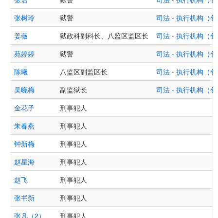
张树玲
狱警
司法 - 执行机构
姜薇
狱政科副科长、八监区监区长
司法 - 执行机构
苑婷婷
狱警
司法 - 执行机构
陈曦
八监区副监区长
司法 - 执行机构
吴晓梅
副监狱长
司法 - 执行机构
金花子
刑事犯人
朱春燕
刑事犯人
钟新梅
刑事犯人
赵星海
刑事犯人
赵飞
刑事犯人
张书新
刑事犯人
张凡（2）
刑事犯人