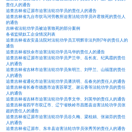
责任人的通告
追查吉林省辽源市迫害法轮功学员的责任人的通告
追查吉林省九台市饮马河劳教所迫害法轮功学员许君致死的责任人
的通告
吉林省法轮功学员被迫害致死的部分案例
各省监狱奴工企业情况列表
追查吉林省农安县法院对法轮功学员王明辉非法判刑7年的责任人的
通告
追查吉林省扶余市迫害法轮功学员马华的责任人的通告
追查吉林省辽源市迫害法轮功学员尹兰华、岳长友、纪凤霞的责任
人的通告
追查吉林省吉林市迫害法轮功学员朱明兰、刘甲兰、山福莲的责任
人的通告
追查吉林省通化市迫害法轮功学员潘洪明、岳春光的责任人的通告
追查吉林省长春市德惠市迫害苏翠芝、谢云香等法轮功学员的责任
人的通告
追查吉林省吉林市迫害法轮功学员李文华、刘英华的责任人的通告
追查吉林省四平市双辽市、辽宁省铁岭市昌图县迫害法轮功学员张
超的责任人的通告
追查吉林省辽源市迫害法轮功学员谷久梅、梁桂娟、张淑芬的责任
人的通告
追查吉林省辽源市、东丰县迫害法轮功学员张秀芳的责任人的通告