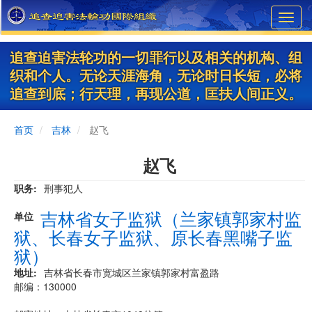
Skip
Toggl
to
navig
main
content
追查迫害法轮功的一切罪行以及相关的机构、组
织和个人。无论天涯海角，无论时日长短，必将
追查到底；行天理，再现公道，匡扶人间正义。
首页
吉林
赵飞
赵飞
职务
刑事犯人
吉林省女子监狱（兰家镇郭家村监
单位
狱、长春女子监狱、原长春黑嘴子监
狱）
地址
吉林省长春市宽城区兰家镇郭家村富盈路
邮编：130000