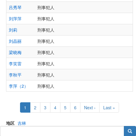
吕秀琴
刑事犯人
刘萍萍
刑事犯人
刘莉
刑事犯人
刘晶丽
刑事犯人
梁晓梅
刑事犯人
李笑雷
刑事犯人
李秋平
刑事犯人
李萍（2）
刑事犯人
Pagination
Current
1
Page
2
Page
3
Page
4
Page
5
Page
6
Next
Next ›
Last
Last »
page
page
page
地区
吉林
搜索