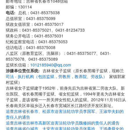
邮寄地址：吉林省长春市1048信箱
邮编：130114
电话
总机：0431-85375038
总值班室：0431-85375099
狱政女值班室：0431-85375017
狱政科：0431-85375021、0431-81234733
狱务公开电话：0431-85375031
纪检监察室电话：0431-85375053
信访电话：0431-85375008
八监区（原教育监区、洗脑班）：0431-85375077、0431-
85375078、0431-85375089
监狱长信箱：
1012185940@qq.com
涉嫌单位责任系统
吉林省女子监狱（原长春黑嘴子监狱，现称兰
司法 - 执行机构（包括监狱，劳教所，教养院、劳改队）
家镇郭家
村监狱）
吉林省女子监狱建于1952年，前身先后为吉林省第二劳改大队、新
生医院、省长春黑嘴子监狱、省女犯监狱，1994年更名为吉林省女
子监狱，是该省唯一一所关押女性犯人的监狱。2012年11月16日从
长春南关区幸福乡迁入长春市宽城区长江路经济开发区新址。
追查吉林省长春市、松原市迫害法轮功学员李国军、王淑华夫妇的
责任人的通告
追查吉林省吉林市高新区迫害法轮功学员魏修娟的责任人的通告
追查吉林省白城市、大安市迫害法轮功学员张凤玲、王鸿彥母女的