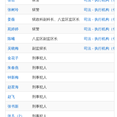
张树玲
狱警
司法 - 执行机构
姜薇
狱政科副科长、八监区监区长
司法 - 执行机构
苑婷婷
狱警
司法 - 执行机构
陈曦
八监区副监区长
司法 - 执行机构
吴晓梅
副监狱长
司法 - 执行机构
金花子
刑事犯人
朱春燕
刑事犯人
钟新梅
刑事犯人
赵星海
刑事犯人
赵飞
刑事犯人
张书新
刑事犯人
张凡（2）
刑事犯人