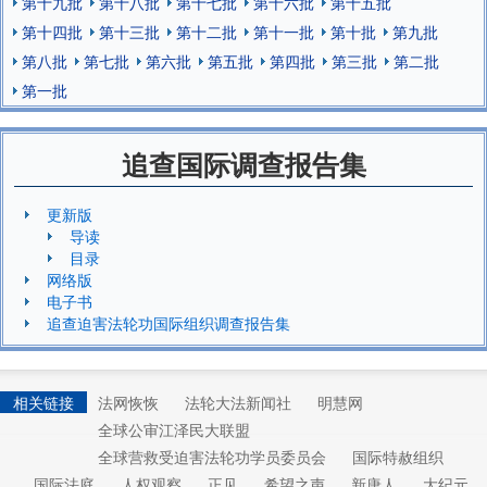
第十九批
第十八批
第十七批
第十六批
第十五批
第十四批
第十三批
第十二批
第十一批
第十批
第九批
第八批
第七批
第六批
第五批
第四批
第三批
第二批
第一批
追查国际调查报告集
更新版
导读
目录
网络版
电子书
追查迫害法轮功国际组织调查报告集
相关链接
法网恢恢
法轮大法新闻社
明慧网
全球公审江泽民大联盟
全球营救受迫害法轮功学员委员会
国际特赦组织
国际法庭
人权观察
正见
希望之声
新唐人
大纪元