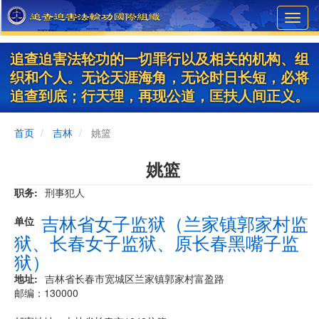
Skip
Toggl
to
navig
main
content
追查迫害法轮功的一切罪行以及相关的机构、组
织和个人。无论天涯海角，无论时日长短，必将
追查到底；行天理，再现公道，匡扶人间正义。
首页
吉林
姚篮
姚篮
职务
刑事犯人
吉林省女子监狱（兰家镇郭家村监
单位
狱、长春女子监狱、原长春黑嘴子监
狱）
地址
吉林省长春市宽城区兰家镇郭家村富盈路
邮编：130000