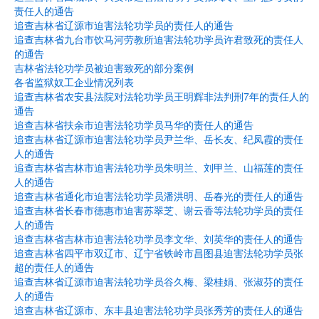
责任人的通告
追查吉林省辽源市迫害法轮功学员的责任人的通告
追查吉林省九台市饮马河劳教所迫害法轮功学员许君致死的责任人
的通告
吉林省法轮功学员被迫害致死的部分案例
各省监狱奴工企业情况列表
追查吉林省农安县法院对法轮功学员王明辉非法判刑7年的责任人的
通告
追查吉林省扶余市迫害法轮功学员马华的责任人的通告
追查吉林省辽源市迫害法轮功学员尹兰华、岳长友、纪凤霞的责任
人的通告
追查吉林省吉林市迫害法轮功学员朱明兰、刘甲兰、山福莲的责任
人的通告
追查吉林省通化市迫害法轮功学员潘洪明、岳春光的责任人的通告
追查吉林省长春市德惠市迫害苏翠芝、谢云香等法轮功学员的责任
人的通告
追查吉林省吉林市迫害法轮功学员李文华、刘英华的责任人的通告
追查吉林省四平市双辽市、辽宁省铁岭市昌图县迫害法轮功学员张
超的责任人的通告
追查吉林省辽源市迫害法轮功学员谷久梅、梁桂娟、张淑芬的责任
人的通告
追查吉林省辽源市、东丰县迫害法轮功学员张秀芳的责任人的通告