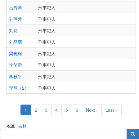
吕秀琴
刑事犯人
刘萍萍
刑事犯人
刘莉
刑事犯人
刘晶丽
刑事犯人
梁晓梅
刑事犯人
李笑雷
刑事犯人
李秋平
刑事犯人
李萍（2）
刑事犯人
Pagination
Current
1
Page
2
Page
3
Page
4
Page
5
Page
6
Next
Next ›
Last
Last »
page
page
page
地区
吉林
搜索