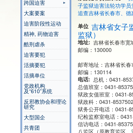
跨国迫害
子监狱迫害法轮功学员
大案要案
追查吉林省长春市、德
迫害阶段性运动
吉林省女子
单位
监狱）
精神, 药物迫害
地址
吉林省长春市宽
酷刑虐杀
邮编：130000
迫害要犯
邮寄地址：吉林省长春市
活摘要犯
邮编：130114
活摘单位
电话
总机：0431-853
党政机构
总值班室：0431-85375
及“610”系统
狱政女值班室：0431-85
反邪教协会和理论
狱政科：0431-8537502
研究
狱务公开电话：0431-85
纪检监察室电话：0431-8
大型国企
信访电话：0431-85375
共青团
八监区（原教育监区、洗脑班）：