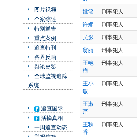
图片视频
姚篮
刑事犯人
个案综述
许娜
刑事犯人
特别通告
吴影
刑事犯人
重点案例
追查特刊
翁丽
刑事犯人
各界反响
王艳
刑事犯人
舆论史鉴
梅
全球监视追踪
王小
刑事犯人
系统
敏
王淑
刑事犯人
追查国际
芹
活摘真相
王秋
刑事犯人
一周追查动态
香
举报信箱