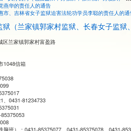
党燕华的责任人的通告
惠市、吉林省女子监狱迫害法轮功学员李聪的责任人的通
监狱（兰家镇郭家村监狱、长春女子监狱
城区兰家镇郭家村富盈路
1048信箱
75038
099
375017
1、0431-81234733
375031
5375053
008
0431-85375077、0431-85375078、0431-853