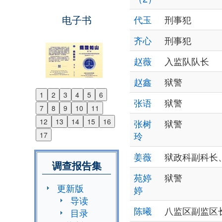
电子书
代玉
刑事犯
齐心
刑事犯
赵薇
入监队队长
赵鑫
狱警
1
2
3
4
5
6
Previous
张语
狱警
7
8
9
10
11
Next
12
13
14
15
16
张树
狱警
玲
17
姜薇
狱政科副科长
调查报告集
苑婷
狱警
更新版
婷
导读
陈曦
八监区副监区
目录