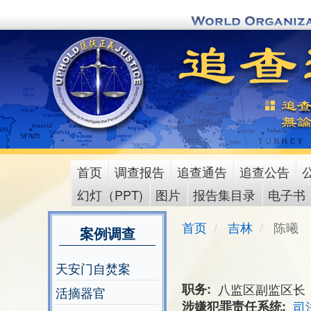
Skip
to
main
content
首页
调查报告
追查通告
追查公告
main
幻灯（PPT)
图片
报告集目录
电子书
menu
首页
吉林
陈曦
案例调查
天安门自焚案
职务
八监区副监区长
活摘器官
涉嫌犯罪责任系统
司