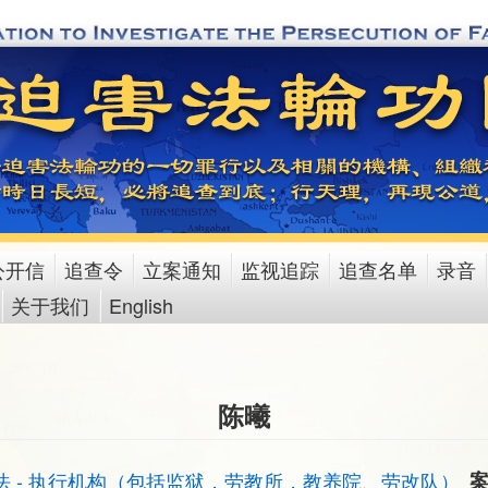
公开信
追查令
立案通知
监视追踪
追查名单
录音
关于我们
English
陈曦
法 - 执行机构（包括监狱，劳教所，教养院、劳改队）