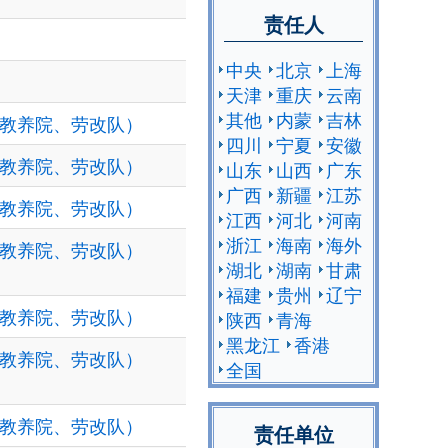
责任人
中央
北京
上海
天津
重庆
云南
其他
内蒙
吉林
，教养院、劳改队）
四川
宁夏
安徽
，教养院、劳改队）
山东
山西
广东
广西
新疆
江苏
，教养院、劳改队）
江西
河北
河南
浙江
海南
海外
，教养院、劳改队）
湖北
湖南
甘肃
福建
贵州
辽宁
，教养院、劳改队）
陕西
青海
黑龙江
香港
，教养院、劳改队）
全国
，教养院、劳改队）
责任单位