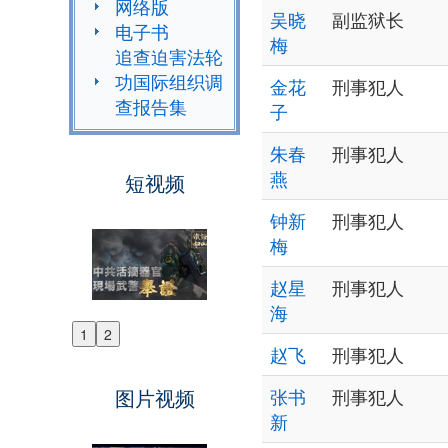
网络版
吴晓
副监狱长
电子书
梅
追查迫害法轮
功国际组织调
金花
刑事犯人
查报告集
子
朱春
刑事犯人
燕
短视频
钟新
刑事犯人
梅
赵星
刑事犯人
海
1
2
Previous
赵飞
刑事犯人
Next
图片视频
张书
刑事犯人
新