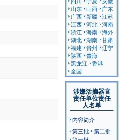
四川
宁夏
安徽
山东
山西
广东
广西
新疆
江苏
江西
河北
河南
浙江
海南
海外
湖北
湖南
甘肃
福建
贵州
辽宁
陕西
青海
黑龙江
香港
全国
涉嫌活摘器官
责任单位责任
人名单
内容简介
第三批
第二批
第一批