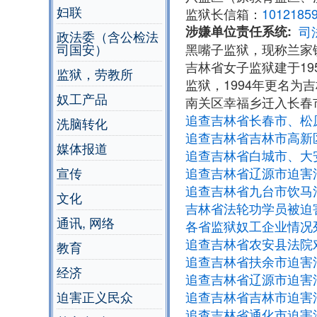
妇联
监狱长信箱：
1012185
涉嫌单位责任系统
司
政法委（含公检法
司国安）
黑嘴子监狱，现称兰家
吉林省女子监狱建于1
监狱，劳教所
监狱，1994年更名为
奴工产品
南关区幸福乡迁入长春
追查吉林省长春市、松
洗脑转化
追查吉林省吉林市高新
媒体报道
追查吉林省白城市、大
宣传
追查吉林省辽源市迫害
追查吉林省九台市饮马
文化
吉林省法轮功学员被迫
通讯, 网络
各省监狱奴工企业情况
追查吉林省农安县法院
教育
追查吉林省扶余市迫害
经济
追查吉林省辽源市迫害
迫害正义民众
追查吉林省吉林市迫害
追查吉林省通化市迫害