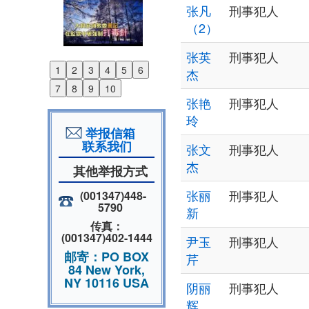
张凡
刑事犯人
（2）
张英
刑事犯人
1
2
3
4
5
6
杰
Previous
7
8
9
10
Next
张艳
刑事犯人
玲
举报信箱
联系我们
张文
刑事犯人
杰
其他举报方式
张丽
刑事犯人
(001347)448-
5790
新
传真：
(001347)402-1444
尹玉
刑事犯人
邮寄：PO BOX
芹
84 New York,
NY 10116 USA
阴丽
刑事犯人
辉